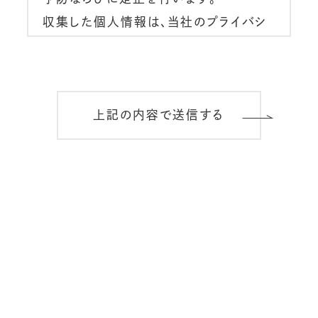
収集した個人情報は、当社のプライバシ
ーポリシーに定める利用目的の範囲内の
み利用します。
当社では個人情報保護に関する管理の
上記の内容で送信する
体制と仕組みについて継続的改善を実
施いたします。
制定 2005年3月
株式会社オフィックス
代表取締役社長 山本一夫
プライバシーポリシー