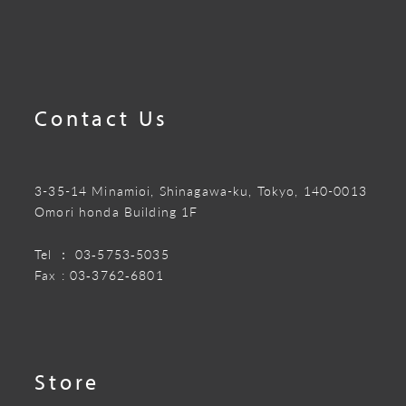
Contact Us
3-35-14 Minamioi, Shinagawa-ku, Tokyo, 140-0013
Omori honda Building 1F
Tel ：
03‐5753‐5035
Fax :
03‐3762‐6801
Store