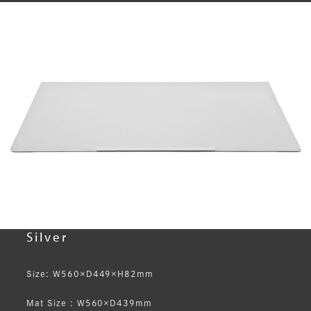
Silver
Size: W560×D449×H82mm
Mat Size : W560×D439mm